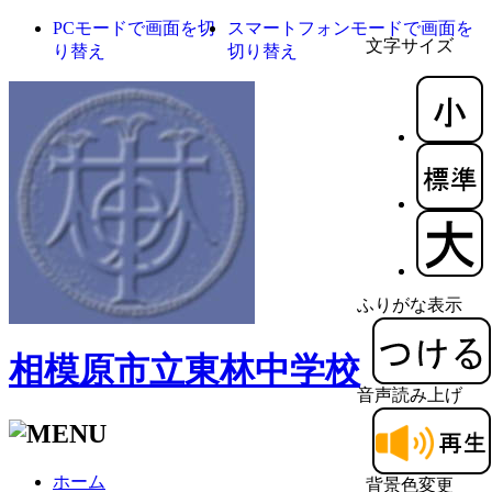
PCモードで画面を切
スマートフォンモードで画面を
文字サイズ
り替え
切り替え
ふりがな表示
相模原市立東林中学校
音声読み上げ
ホーム
背景色変更