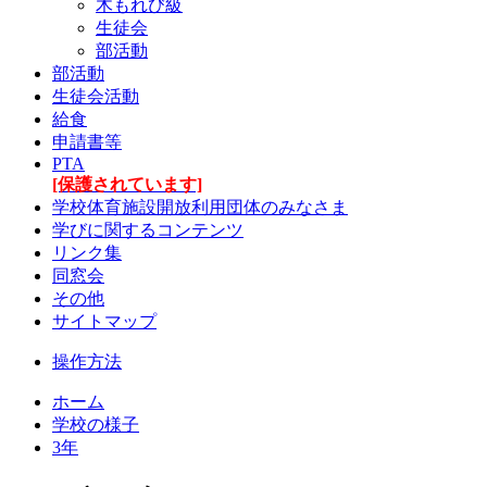
木もれび級
生徒会
部活動
部活動
生徒会活動
給食
申請書等
PTA
[保護されています]
学校体育施設開放利用団体のみなさま
学びに関するコンテンツ
リンク集
同窓会
その他
サイトマップ
操作方法
ホーム
学校の様子
3年