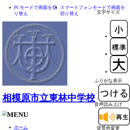
PCモードで画面を切
スマートフォンモードで画面を
文字サイズ
り替え
切り替え
ふりがな表示
相模原市立東林中学校
音声読み上げ
ホーム
背景色変更