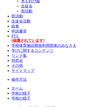
木もれび級
生徒会
部活動
部活動
生徒会活動
給食
申請書等
PTA
[保護されています]
学校体育施設開放利用団体のみなさま
学びに関するコンテンツ
リンク集
同窓会
その他
サイトマップ
操作方法
ホーム
学校の様子
学校の様子